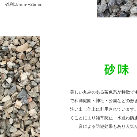
砂利15mm〜25mm
砂味
美しい丸みのある茶色系が特徴で
で和洋庭園・神社・公園などの敷
洗い出し仕上に利用されています
くことにより雑草防止・水跳ね防
音による防犯効果もあり人気