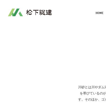
HOME
川砂とは川やダム
を帯びているの
す。そのほか
、ゴ