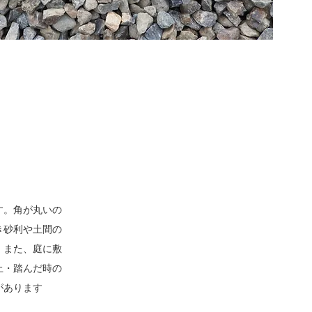
す。角が丸いの
き砂利や土間の
。また、庭に敷
止・踏んだ時の
があります