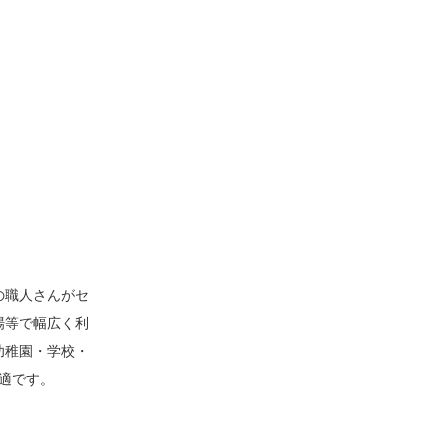
の職人さんがセ
場等で幅広く利
幼稚園・学校・
適です。