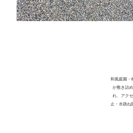
和風庭園・
が敷き詰
れ、アク
止・水跳ね