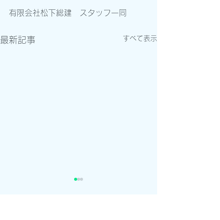
有限会社松下総建　スタッフ一同
すべて表示
最新記事
年末年始の営業ご案内
弊社の年末年始の営業は下記
コメント